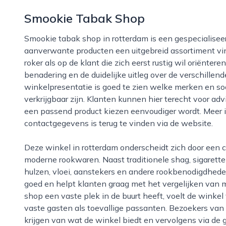
Smookie Tabak Shop
Smookie tabak shop in rotterdam is een gespecialiseerde winkel waar liefhebbers van tabak en
aanverwante producten een uitgebreid assortiment vin
roker als op de klant die zich eerst rustig wil oriënte
benadering en de duidelijke uitleg over de verschillend
winkelpresentatie is goed te zien welke merken en so
verkrijgbaar zijn. Klanten kunnen hier terecht voor ad
een passend product kiezen eenvoudiger wordt. Meer i
contactgegevens is terug te vinden via de website.
Deze winkel in rotterdam onderscheidt zich door een combinatie van klassiek assortiment en
moderne rookwaren. Naast traditionele shag, sigaretten
hulzen, vloei, aanstekers en andere rookbenodigdhed
goed en helpt klanten graag met het vergelijken van 
shop een vaste plek in de buurt heeft, voelt de winke
vaste gasten als toevallige passanten. Bezoekers van 
krijgen van wat de winkel biedt en vervolgens via de