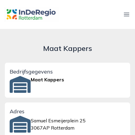
inderegiorotterdam.nl
Ope
Maat Kappers
Bedrijfsgegevens
Maat Kappers
Adres
Samuel Esmeijerplein 25
3067AP Rotterdam