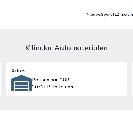
Nieuws
Sport
112-meldi
Kilinclar Automaterialen
Adres
Pretorialaan 38B
3072EP Rotterdam