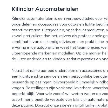
Kilinclar Automaterialen
Kilinclar automaterialen is een vertrouwd adres voor wie in rotterdam op zoek is naar kwalitatieve
onderdelen en accessoires voor auto’s en lichte bedri
assortiment aan slijtagedelen, onderhoudsproducten, 
zowel particuliere doe‑het‑zelvers als professionele g
combinatie van deskundig advies en een praktische, 
ervaring in de autobranche weet het team precies wel
uiteenlopende merken en modellen. Op die manier help
de juiste onderdelen te vinden, zodat reparaties en o
Naast het ruime aanbod onderdelen en accessoires onderscheidt kilinclar automaterialen zich door
een klantgerichte service en een persoonlijke benad
passende oplossingen, bijvoorbeeld bij moeilijk vindb
vragen. Bestellingen zijn vaak snel leverbaar, waardo
beperkt blijft. Voor wie vooraf wil weten wat er op voor
assortiment, biedt de website van kilinclar automateri
deze pagina. Doordat onze site een onafhankelijk pla