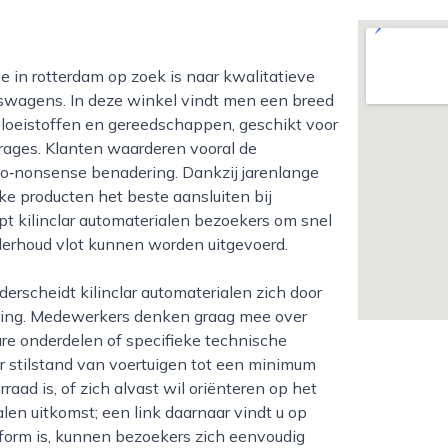
jfswagens. In deze winkel vindt men een breed
vloeistoffen en gereedschappen, geschikt voor
arages. Klanten waarderen vooral de
no‑nonsense benadering. Dankzij jarenlange
ke producten het beste aansluiten bij
t kilinclar automaterialen bezoekers om snel
nderhoud vlot kunnen worden uitgevoerd.
ering. Medewerkers denken graag mee over
are onderdelen of specifieke technische
or stilstand van voertuigen tot een minimum
raad is, of zich alvast wil oriënteren op het
alen uitkomst; een link daarnaar vindt u op
tform is, kunnen bezoekers zich eenvoudig