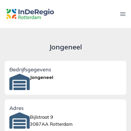
inderegiorotterdam.nl
Ope
Jongeneel
Bedrijfsgegevens
Jongeneel
Adres
Bijlstraat 9
3087AA Rotterdam