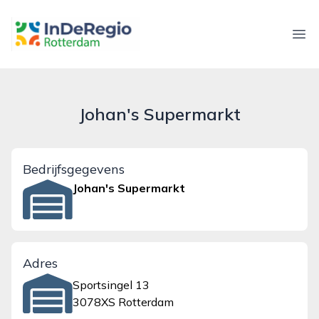
inderegiorotterdam.nl
Ope
Johan's Supermarkt
Bedrijfsgegevens
Johan's Supermarkt
Adres
Sportsingel 13
3078XS Rotterdam