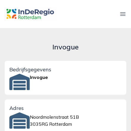
inderegiorotterdam.nl
Ope
Invogue
Bedrijfsgegevens
Invogue
Adres
Noordmolenstraat 51B
3035RG Rotterdam