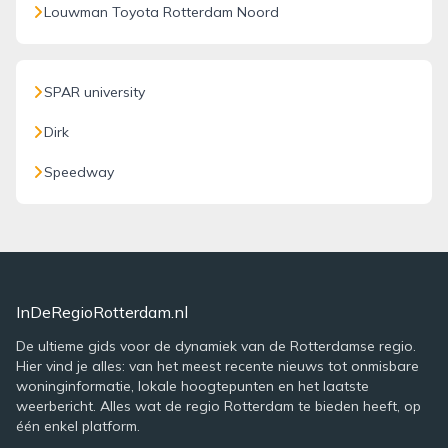
Louwman Toyota Rotterdam Noord
SPAR university
Dirk
Speedway
InDeRegioRotterdam.nl
De ultieme gids voor de dynamiek van de Rotterdamse regio.
Hier vind je alles: van het meest recente nieuws tot onmisbare
woninginformatie, lokale hoogtepunten en het laatste
weerbericht. Alles wat de regio Rotterdam te bieden heeft, op
één enkel platform.