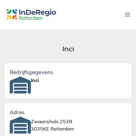
inderegiorotterdam.nl
Ope
Inci
Bedrijfsgegevens
Inci
Adres
Zwaanshals 253B
3035KE Rotterdam