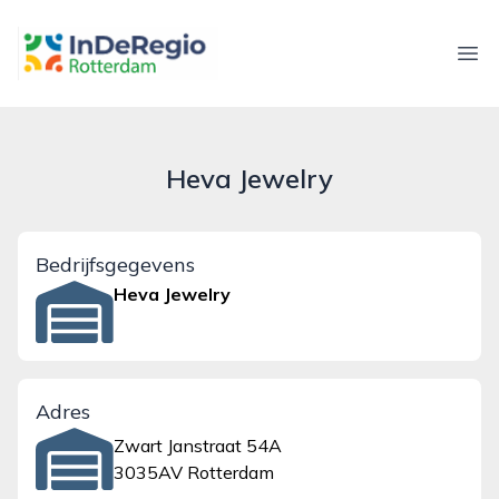
inderegiorotterdam.nl
Ope
Heva Jewelry
Bedrijfsgegevens
Heva Jewelry
Adres
Zwart Janstraat 54A
3035AV Rotterdam