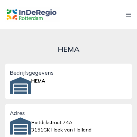
inderegiorotterdam.nl
Ope
HEMA
Bedrijfsgegevens
HEMA
Adres
Rietdijkstraat 74A
3151GK Hoek van Holland