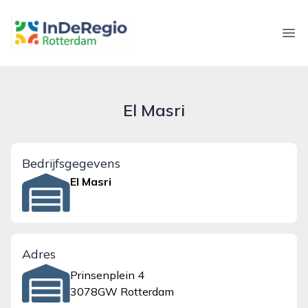
inderegiorotterdam.nl
Ope
El Masri
Bedrijfsgegevens
El Masri
Adres
Prinsenplein 4
3078GW Rotterdam