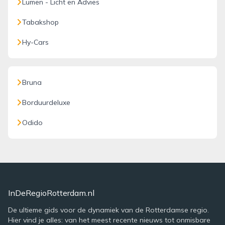
Lumen - Licht en Advies
Tabakshop
Hy-Cars
Bruna
Borduurdeluxe
Odido
InDeRegioRotterdam.nl
De ultieme gids voor de dynamiek van de Rotterdamse regio.
Hier vind je alles: van het meest recente nieuws tot onmisbare