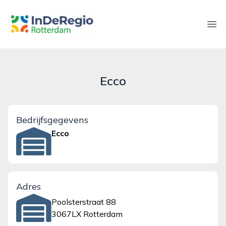
inderegiorotterdam.nl
Ope
Ecco
Bedrijfsgegevens
Ecco
Adres
Poolsterstraat 88
3067LX Rotterdam