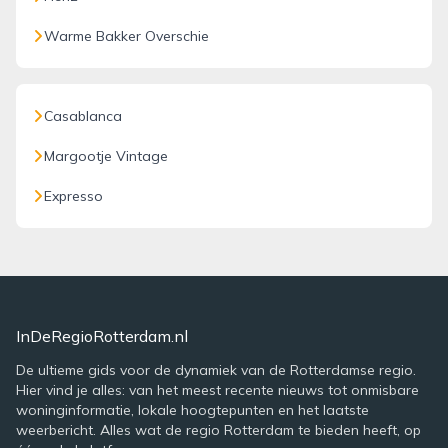
Warme Bakker Overschie
Casablanca
Margootje Vintage
Expresso
InDeRegioRotterdam.nl
De ultieme gids voor de dynamiek van de Rotterdamse regio.
Hier vind je alles: van het meest recente nieuws tot onmisbare
woninginformatie, lokale hoogtepunten en het laatste
weerbericht. Alles wat de regio Rotterdam te bieden heeft, op