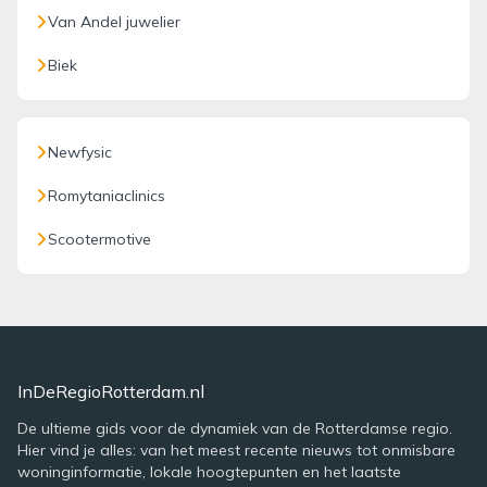
Van Andel juwelier
Biek
Newfysic
Romytaniaclinics
Scootermotive
InDeRegioRotterdam.nl
De ultieme gids voor de dynamiek van de Rotterdamse regio.
Hier vind je alles: van het meest recente nieuws tot onmisbare
woninginformatie, lokale hoogtepunten en het laatste