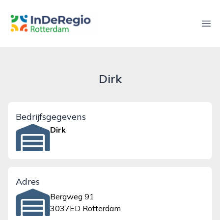
inderegiorotterdam.nl
Ope
Dirk
Bedrijfsgegevens
Dirk
Adres
Bergweg 91
3037ED Rotterdam