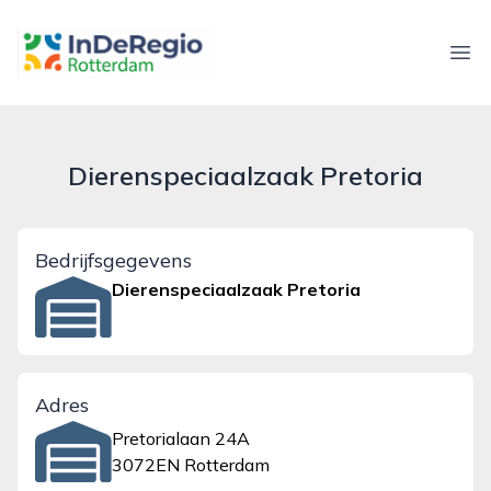
inderegiorotterdam.nl
Ope
Dierenspeciaalzaak Pretoria
Bedrijfsgegevens
Dierenspeciaalzaak Pretoria
Adres
Pretorialaan 24A
3072EN Rotterdam