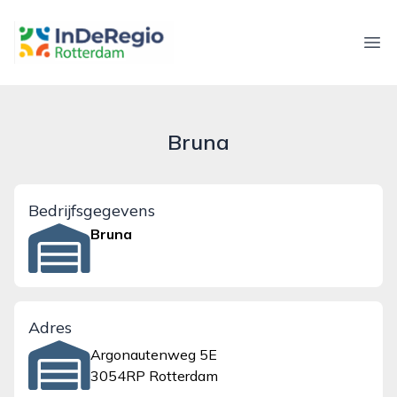
inderegiorotterdam.nl
Ope
Bruna
Bedrijfsgegevens
Bruna
Adres
Argonautenweg 5E
3054RP Rotterdam