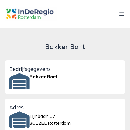
inderegiorotterdam.nl
Ope
Bakker Bart
Bedrijfsgegevens
Bakker Bart
Adres
Lijnbaan 67
3012EL Rotterdam