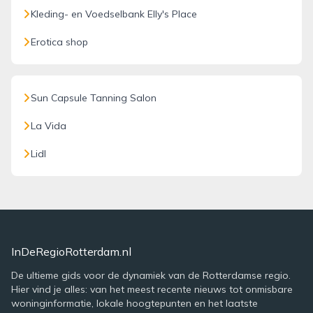
Kleding- en Voedselbank Elly's Place
Erotica shop
Sun Capsule Tanning Salon
La Vida
Lidl
InDeRegioRotterdam.nl
De ultieme gids voor de dynamiek van de Rotterdamse regio.
Hier vind je alles: van het meest recente nieuws tot onmisbare
woninginformatie, lokale hoogtepunten en het laatste