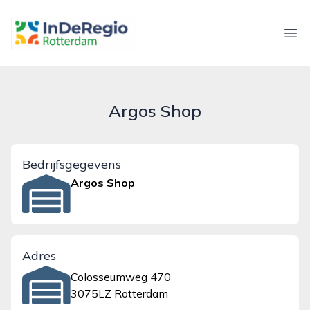
inderegiorotterdam.nl
Ope
Argos Shop
Bedrijfsgegevens
Argos Shop
Adres
Colosseumweg 470
3075LZ Rotterdam