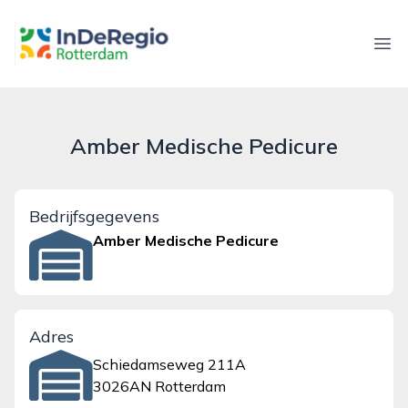
inderegiorotterdam.nl
Ope
Amber Medische Pedicure
Bedrijfsgegevens
Amber Medische Pedicure
Adres
Schiedamseweg 211A
3026AN Rotterdam