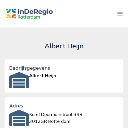
inderegiorotterdam.nl
Ope
Albert Heijn
Bedrijfsgegevens
Albert Heijn
Adres
Karel Doormanstraat 398
3012GR Rotterdam