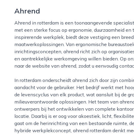
Ahrend
Ahrend in rotterdam is een toonaangevende specialist in projectinrichting en kantooromgevingen,
met een sterke focus op ergonomie, duurzaamheid en ti
inspirerende werkplek, biedt deze vestiging een bree
maatwerkoplossingen. Van ergonomische bureaustoele
inrichtingsconcepten, ahrend richt zich op organisati
en aantrekkelijke werkomgeving willen bieden. Op onz
naar de website van ahrend, zodat u eenvoudig conta
In rotterdam onderscheidt ahrend zich door zijn combinatie van vakmanschap, innovatie en
aandacht voor de gebruiker. Het bedrijf werkt met ho
de levenscyclus van elk product, wat aansluit bij de gr
milieuverantwoorde oplossingen. Het team van ahrend 
ontwerpers bij het ontwikkelen van complete kantoorc
locatie. Daarbij is er oog voor akoestiek, licht, flexibili
gaat om de herinrichting van een bestaande ruimte, de
hybride werkplekconcept, ahrend rotterdam denkt mee 