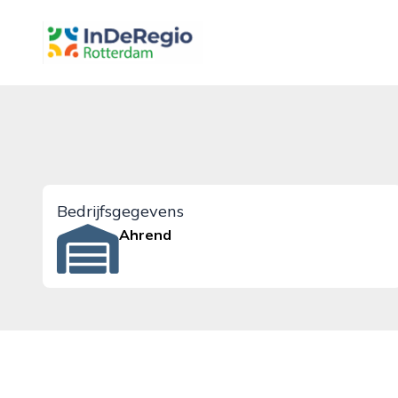
inderegiorotterdam.nl
Bedrijfsgegevens
Ahrend