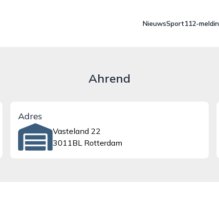
Nieuws
Sport
112-meldi
Ahrend
Adres
Vasteland 22
3011BL Rotterdam