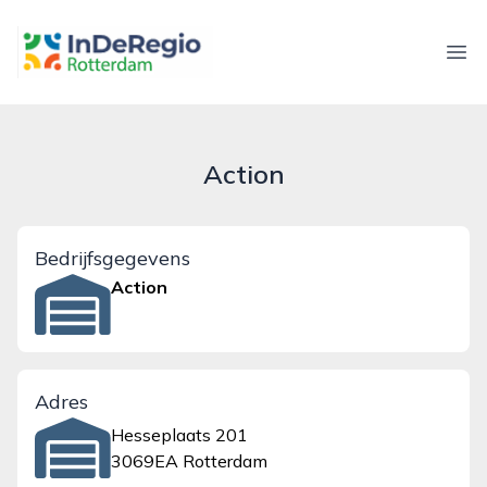
inderegiorotterdam.nl
Ope
Action
Bedrijfsgegevens
Action
Adres
Hesseplaats 201
3069EA Rotterdam