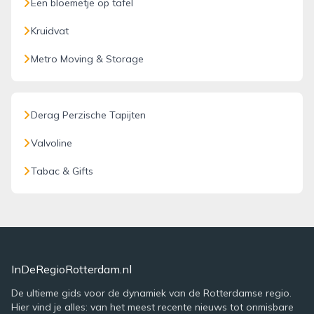
Een bloemetje op tafel
Kruidvat
Metro Moving & Storage
Derag Perzische Tapijten
Valvoline
Tabac & Gifts
InDeRegioRotterdam.nl
De ultieme gids voor de dynamiek van de Rotterdamse regio.
Hier vind je alles: van het meest recente nieuws tot onmisbare