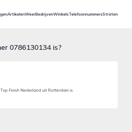
ngen
Artikelen
Weer
Bedrijven
Winkels
Telefoonnummers
Straten
mer 0786130134 is?
op Finish Nederland uit Rotterdam is.