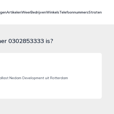
ngen
Artikelen
Weer
Bedrijven
Winkels
Telefoonnummers
Straten
mer 0302853333 is?
allast Nedam Development uit Rotterdam