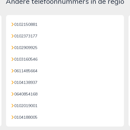
Andere telefoonnummers in de regio
0102150881
0102373177
0102909925
0103160546
0611485664
0104138937
0640854168
0102019001
0104188005