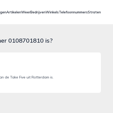
ngen
Artikelen
Weer
Bedrijven
Winkels
Telefoonnummers
Straten
mer 0108701810 is?
 de Take Five uit Rotterdam is.