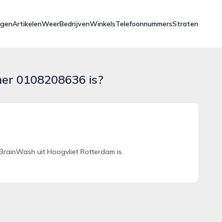
ngen
Artikelen
Weer
Bedrijven
Winkels
Telefoonnummers
Straten
mer 0108208636 is?
rainWash uit Hoogvliet Rotterdam is.