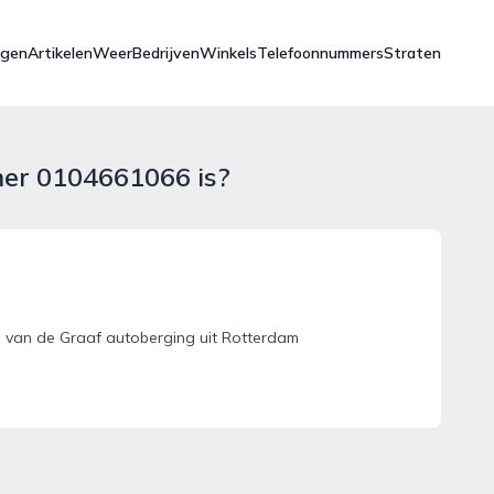
ngen
Artikelen
Weer
Bedrijven
Winkels
Telefoonnummers
Straten
mer 0104661066 is?
 van de Graaf autoberging uit Rotterdam