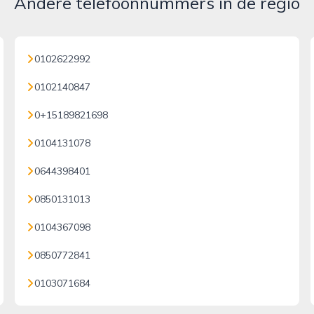
Andere telefoonnummers in de regio
0102622992
0102140847
0+15189821698
0104131078
0644398401
0850131013
0104367098
0850772841
0103071684