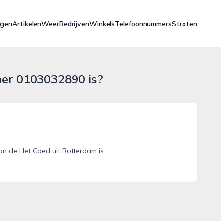
ngen
Artikelen
Weer
Bedrijven
Winkels
Telefoonnummers
Straten
mer 0103032890 is?
n de Het Goed uit Rotterdam is.