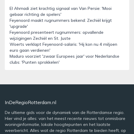
El Ahmadi ziet krachtig signaal van Van Persie: 'Mooi
gebaar richting de spelers'
Feyenoord maakt rugnummers bekend: Zechiël krijgt
'upgrade'
Feyenoord presenteert rugnummers: opvallende
wijzigingen Zechiël en St. Juste
Woerts verklapt Feyenoord-salaris: 'Hij kon nu 4 miljoen
euro gaan verdienen'
Maduro voorziet 'zwaar Europees jaar' voor Nederlandse
clubs: 'Punten sprokkelen'
InDeRegioRotterdam.nl
De ultieme gids voor de dynamiek van de Rotterdamse regio.
Hier vind je alles: van het meest recente nieuws tot onmisbare
woninginformatie, lokale hoogtepunten en het laatste
weerbericht. Alles wat de regio Rotterdam te bieden heeft, op