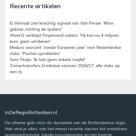
Recente artikelen
El Ahmadi ziet krachtig signaal van Van Persie: 'Mooi
gebaar richting de spelers'
Woerts verklapt Feyenoord-salaris: 'Hij kon nu 4 miljoen
euro gaan verdienen'
Maduro voorziet 'zwaar Europees jaar' voor Nederlandse
clubs: 'Punten sprokkelen'
Sem Steijn: 'Ik heb geen enkele twijfel'
Zomertransfers Eredivisie seizoen 2026/27: alle clubs op
een rij
InDeRegioRotterdam.nl
De ultieme gids voor de dynamiek van de Rotterdamse regio.
Hier vind je alles: van het meest recente nieuws tot onmisbare
woninginformatie, lokale hoogtepunten en het laatste