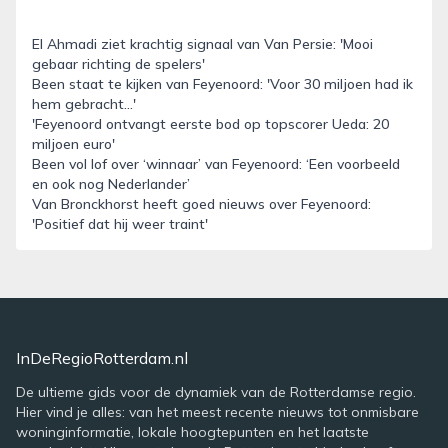
El Ahmadi ziet krachtig signaal van Van Persie: 'Mooi
gebaar richting de spelers'
Been staat te kijken van Feyenoord: 'Voor 30 miljoen had ik
hem gebracht...'
'Feyenoord ontvangt eerste bod op topscorer Ueda: 20
miljoen euro'
Been vol lof over ‘winnaar’ van Feyenoord: ‘Een voorbeeld
en ook nog Nederlander’
Van Bronckhorst heeft goed nieuws over Feyenoord:
'Positief dat hij weer traint'
InDeRegioRotterdam.nl
De ultieme gids voor de dynamiek van de Rotterdamse regio.
Hier vind je alles: van het meest recente nieuws tot onmisbare
woninginformatie, lokale hoogtepunten en het laatste