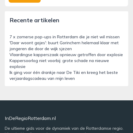
Recente artikelen
7 x zomerse pop-ups in Rotterdam die je niet wil missen
'Daar woont gajes': buurt Gorinchem helemaal klaar met
jongeren die door de wijk sjezen
Vlaardingse kapperszaak opnieuw getroffen door explosie
Kappersoorlog niet voorbij: grote schade na nieuwe
explosie
Ik ging voor één drankje naar De Tiki en kreeg het beste
verjaardagscadeau van mijn leven
InDeRegioRotterdam.nl
De ultieme gids voor de dynamiek van de Rotterdamse regio.