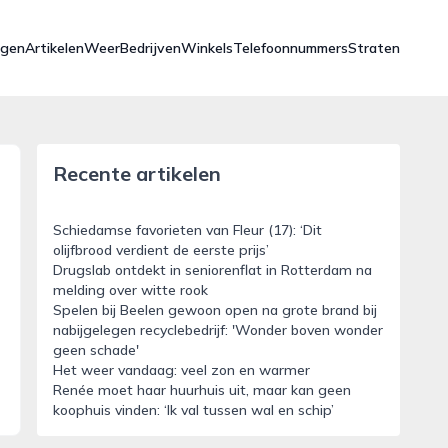
ngen
Artikelen
Weer
Bedrijven
Winkels
Telefoonnummers
Straten
Recente artikelen
Schiedamse favorieten van Fleur (17): ‘Dit
olijfbrood verdient de eerste prijs’
Drugslab ontdekt in seniorenflat in Rotterdam na
melding over witte rook
Spelen bij Beelen gewoon open na grote brand bij
nabijgelegen recyclebedrijf: 'Wonder boven wonder
geen schade'
Het weer vandaag: veel zon en warmer
Renée moet haar huurhuis uit, maar kan geen
koophuis vinden: ‘Ik val tussen wal en schip’