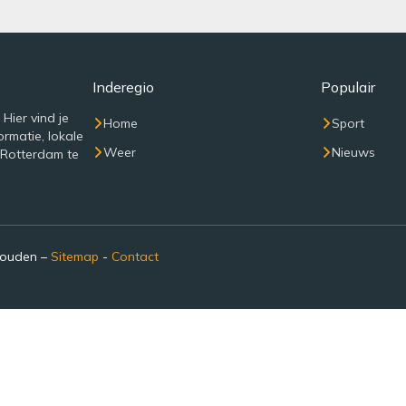
Inderegio
Populair
Hier vind je
Home
Sport
rmatie, lokale
Weer
Nieuws
 Rotterdam te
houden –
Sitemap
-
Contact