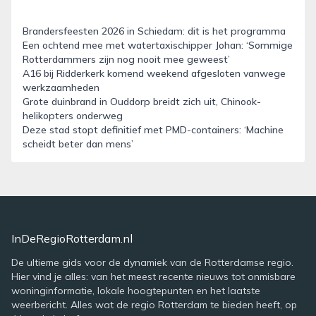
Brandersfeesten 2026 in Schiedam: dit is het programma
Een ochtend mee met watertaxischipper Johan: ‘Sommige
Rotterdammers zijn nog nooit mee geweest’
A16 bij Ridderkerk komend weekend afgesloten vanwege
werkzaamheden
Grote duinbrand in Ouddorp breidt zich uit, Chinook-
helikopters onderweg
Deze stad stopt definitief met PMD-containers: ‘Machine
scheidt beter dan mens’
InDeRegioRotterdam.nl
De ultieme gids voor de dynamiek van de Rotterdamse regio.
Hier vind je alles: van het meest recente nieuws tot onmisbare
woninginformatie, lokale hoogtepunten en het laatste
weerbericht. Alles wat de regio Rotterdam te bieden heeft, op