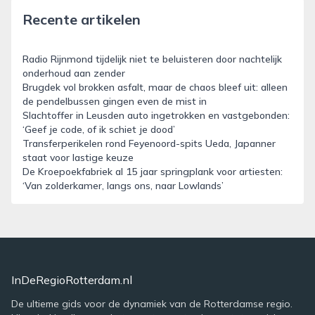
Recente artikelen
Radio Rijnmond tijdelijk niet te beluisteren door nachtelijk
onderhoud aan zender
Brugdek vol brokken asfalt, maar de chaos bleef uit: alleen
de pendelbussen gingen even de mist in
Slachtoffer in Leusden auto ingetrokken en vastgebonden:
‘Geef je code, of ik schiet je dood’
Transferperikelen rond Feyenoord-spits Ueda, Japanner
staat voor lastige keuze
De Kroepoekfabriek al 15 jaar springplank voor artiesten:
‘Van zolderkamer, langs ons, naar Lowlands’
InDeRegioRotterdam.nl
De ultieme gids voor de dynamiek van de Rotterdamse regio.