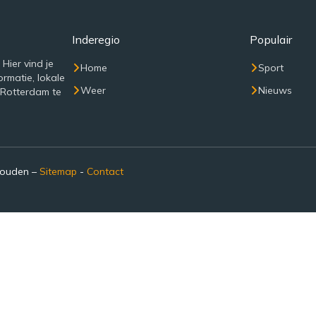
Inderegio
Populair
Hier vind je
Home
Sport
rmatie, lokale
Weer
Nieuws
 Rotterdam te
houden –
Sitemap
-
Contact