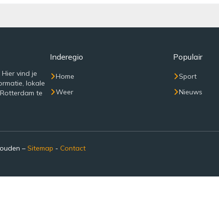
Inderegio
Populair
Hier vind je
Home
Sport
rmatie, lokale
Weer
Nieuws
 Rotterdam te
houden –
Sitemap
-
Contact