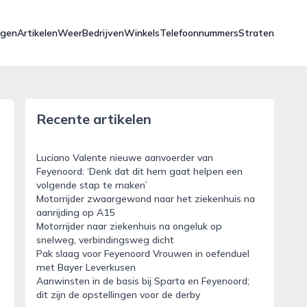
ngen
Artikelen
Weer
Bedrijven
Winkels
Telefoonnummers
Straten
Recente artikelen
Luciano Valente nieuwe aanvoerder van
Feyenoord: ‘Denk dat dit hem gaat helpen een
volgende stap te maken’
Motorrijder zwaargewond naar het ziekenhuis na
aanrijding op A15
Motorrijder naar ziekenhuis na ongeluk op
snelweg, verbindingsweg dicht
Pak slaag voor Feyenoord Vrouwen in oefenduel
met Bayer Leverkusen
Aanwinsten in de basis bij Sparta en Feyenoord;
dit zijn de opstellingen voor de derby