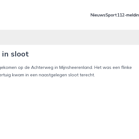
Nieuws
Sport
112-meldi
in sloot
gekomen op de Achterweg in Mijnsheerenland. Het was een flinke
rtuig kwam in een naastgelegen sloot terecht.