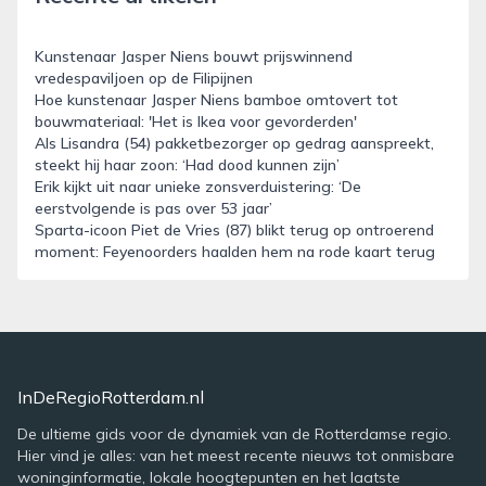
Kunstenaar Jasper Niens bouwt prijswinnend
vredespaviljoen op de Filipijnen
Hoe kunstenaar Jasper Niens bamboe omtovert tot
bouwmateriaal: 'Het is Ikea voor gevorderden'
Als Lisandra (54) pakketbezorger op gedrag aanspreekt,
steekt hij haar zoon: ‘Had dood kunnen zijn’
Erik kijkt uit naar unieke zonsverduistering: ‘De
eerstvolgende is pas over 53 jaar’
Sparta-icoon Piet de Vries (87) blikt terug op ontroerend
moment: Feyenoorders haalden hem na rode kaart terug
InDeRegioRotterdam.nl
De ultieme gids voor de dynamiek van de Rotterdamse regio.
Hier vind je alles: van het meest recente nieuws tot onmisbare
woninginformatie, lokale hoogtepunten en het laatste