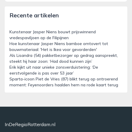
Recente artikelen
Kunstenaar Jasper Niens bouwt prijswinnend
vredespaviljoen op de Filipijnen
Hoe kunstenaar Jasper Niens bamboe omtovert tot
bouwmateriaal: 'Het is Ikea voor gevorderden'
Als Lisandra (54) pakketbezorger op gedrag aanspreekt,
steekt hij haar zoon: ‘Had dood kunnen zijn’
Erik kijkt uit naar unieke zonsverduistering: ‘De
eerstvolgende is pas over 53 jaar’
Sparta-icoon Piet de Vries (87) blikt terug op ontroerend
moment: Feyenoorders haalden hem na rode kaart terug
InDeRegioRotterdam.nl