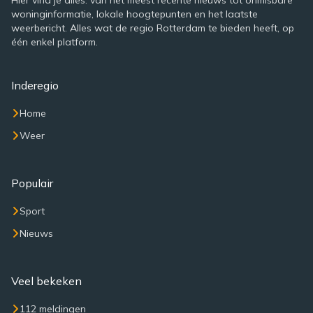
Hier vind je alles: van het meest recente nieuws tot onmisbare
woninginformatie, lokale hoogtepunten en het laatste
weerbericht. Alles wat de regio Rotterdam te bieden heeft, op
één enkel platform.
Inderegio
Home
Weer
Populair
Sport
Nieuws
Veel bekeken
112 meldingen