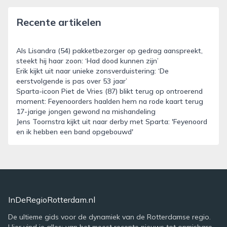
Recente artikelen
Als Lisandra (54) pakketbezorger op gedrag aanspreekt,
steekt hij haar zoon: ‘Had dood kunnen zijn’
Erik kijkt uit naar unieke zonsverduistering: ‘De
eerstvolgende is pas over 53 jaar’
Sparta-icoon Piet de Vries (87) blikt terug op ontroerend
moment: Feyenoorders haalden hem na rode kaart terug
17-jarige jongen gewond na mishandeling
Jens Toornstra kijkt uit naar derby met Sparta: 'Feyenoord
en ik hebben een band opgebouwd'
InDeRegioRotterdam.nl
De ultieme gids voor de dynamiek van de Rotterdamse regio.