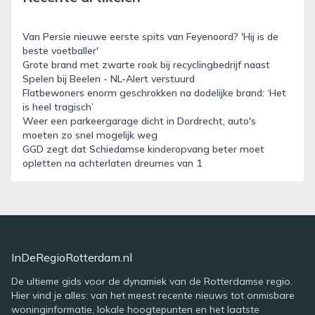
Van Persie nieuwe eerste spits van Feyenoord? 'Hij is de
beste voetballer'
Grote brand met zwarte rook bij recyclingbedrijf naast
Spelen bij Beelen - NL-Alert verstuurd
Flatbewoners enorm geschrokken na dodelijke brand: ‘Het
is heel tragisch’
Weer een parkeergarage dicht in Dordrecht, auto's
moeten zo snel mogelijk weg
GGD zegt dat Schiedamse kinderopvang beter moet
opletten na achterlaten dreumes van 1
InDeRegioRotterdam.nl
De ultieme gids voor de dynamiek van de Rotterdamse regio.
Hier vind je alles: van het meest recente nieuws tot onmisbare
woninginformatie, lokale hoogtepunten en het laatste