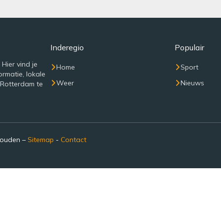
Inderegio
Populair
Hier vind je
Home
Sport
rmatie, lokale
Weer
Nieuws
 Rotterdam te
houden –
Sitemap
-
Contact