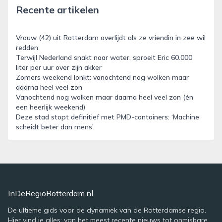
Recente artikelen
Vrouw (42) uit Rotterdam overlijdt als ze vriendin in zee wil
redden
Terwijl Nederland snakt naar water, sproeit Eric 60.000
liter per uur over zijn akker
Zomers weekend lonkt: vanochtend nog wolken maar
daarna heel veel zon
Vanochtend nog wolken maar daarna heel veel zon (én
een heerlijk weekend)
Deze stad stopt definitief met PMD-containers: ‘Machine
scheidt beter dan mens’
InDeRegioRotterdam.nl
De ultieme gids voor de dynamiek van de Rotterdamse regio.
Hier vind je alles: van het meest recente nieuws tot onmisbare