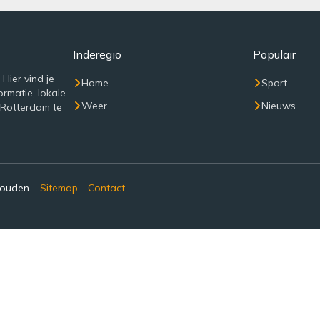
Inderegio
Populair
Hier vind je
Home
Sport
rmatie, lokale
Weer
Nieuws
 Rotterdam te
houden –
Sitemap
-
Contact