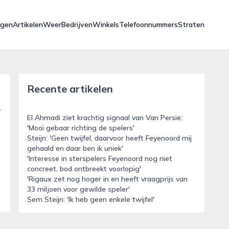
ngen
Artikelen
Weer
Bedrijven
Winkels
Telefoonnummers
Straten
Recente artikelen
r
El Ahmadi ziet krachtig signaal van Van Persie:
'Mooi gebaar richting de spelers'
Steijn: 'Geen twijfel, daarvoor heeft Feyenoord mij
gehaald en daar ben ik uniek'
'Interesse in sterspelers Feyenoord nog niet
concreet, bod ontbreekt voorlopig'
'Rigaux zet nog hoger in en heeft vraagprijs van
33 miljoen voor gewilde speler'
Sem Steijn: 'Ik heb geen enkele twijfel'