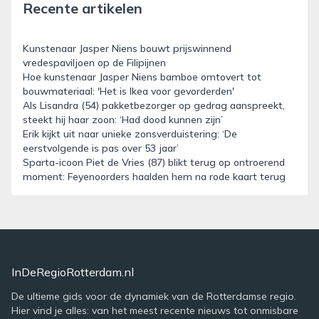
Recente artikelen
Kunstenaar Jasper Niens bouwt prijswinnend
vredespaviljoen op de Filipijnen
Hoe kunstenaar Jasper Niens bamboe omtovert tot
bouwmateriaal: 'Het is Ikea voor gevorderden'
Als Lisandra (54) pakketbezorger op gedrag aanspreekt,
steekt hij haar zoon: ‘Had dood kunnen zijn’
Erik kijkt uit naar unieke zonsverduistering: ‘De
eerstvolgende is pas over 53 jaar’
Sparta-icoon Piet de Vries (87) blikt terug op ontroerend
moment: Feyenoorders haalden hem na rode kaart terug
InDeRegioRotterdam.nl
De ultieme gids voor de dynamiek van de Rotterdamse regio.
Hier vind je alles: van het meest recente nieuws tot onmisbare