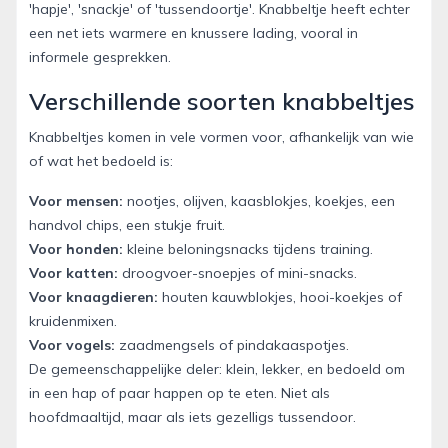
'hapje', 'snackje' of 'tussendoortje'. Knabbeltje heeft echter
een net iets warmere en knussere lading, vooral in
informele gesprekken.
Verschillende soorten knabbeltjes
Knabbeltjes komen in vele vormen voor, afhankelijk van wie
of wat het bedoeld is:
Voor mensen:
nootjes, olijven, kaasblokjes, koekjes, een
handvol chips, een stukje fruit.
Voor honden:
kleine beloningsnacks tijdens training.
Voor katten:
droogvoer-snoepjes of mini-snacks.
Voor knaagdieren:
houten kauwblokjes, hooi-koekjes of
kruidenmixen.
Voor vogels:
zaadmengsels of pindakaaspotjes.
De gemeenschappelijke deler: klein, lekker, en bedoeld om
in een hap of paar happen op te eten. Niet als
hoofdmaaltijd, maar als iets gezelligs tussendoor.