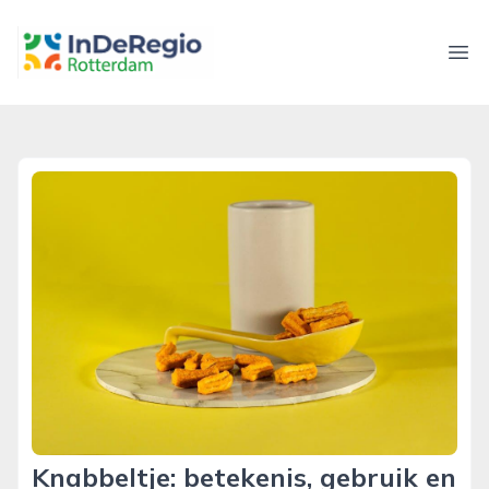
inderegiorotterdam.nl
Ope
Knabbeltje: betekenis, gebruik en