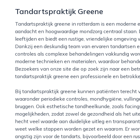
Tandartspraktijk Greene
Tandartspraktijk greene in rotterdam is een moderne en toegankelijke praktijk waar persoonlijke
aandacht en hoogwaardige mondzorg centraal staan. De
leeftijden en biedt een rustige, vriendelijke omgeving
Dankzij een deskundig team van ervaren tandartsen e
controles als complexe behandelingen vakkundig word
moderne technieken en materialen, waardoor behandeli
Bezoekers van onze site die op zoek zijn naar een bet
tandartspraktijk greene een professionele en betrokke
Bij tandartspraktijk greene kunnen patiënten terecht voor een breed scala aan behandelingen,
waaronder periodieke controles, mondhygiëne, vullin
bruggen. Ook esthetische tandheelkunde, zoals facing
mogelijkheden, zodat zowel de gezondheid als het uiterl
hecht veel waarde aan duidelijke uitleg en transparan
weet welke stappen worden gezet en waarom. Er wor
angstig zijn voor de tandarts, bijvoorbeeld door een ru