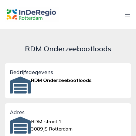
inderegiorotterdam.nl
Ope
RDM Onderzeebootloods
Bedrijfsgegevens
RDM Onderzeebootloods
Adres
RDM-straat 1
3089JS Rotterdam