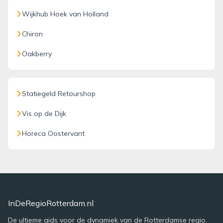
Wijkhub Hoek van Holland
Chiron
Oakberry
Statiegeld Retourshop
Vis op de Dijk
Horeca Oostervant
InDeRegioRotterdam.nl
De ultieme gids voor de dynamiek van de Rotterdamse regio.