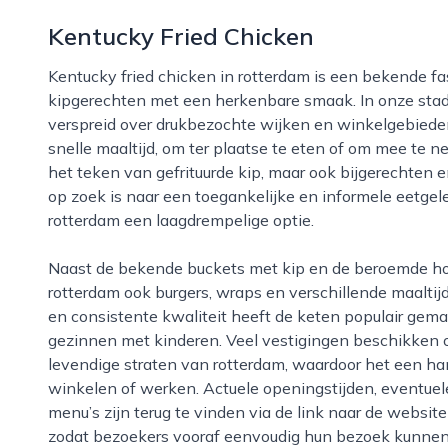
Kentucky Fried Chicken
Kentucky fried chicken in rotterdam is een bekende fastfoodketen die zich richt op krokante
kipgerechten met een herkenbare smaak. In onze stad 
verspreid over drukbezochte wijken en winkelgebiede
snelle maaltijd, om ter plaatse te eten of om mee te n
het teken van gefrituurde kip, maar ook bijgerechten e
op zoek is naar een toegankelijke en informele eetgele
rotterdam een laagdrempelige optie.
Naast de bekende buckets met kip en de beroemde hot wings, biedt kentucky fried chicken in
rotterdam ook burgers, wraps en verschillende maaltij
en consistente kwaliteit heeft de keten populair gema
gezinnen met kinderen. Veel vestigingen beschikken o
levendige straten van rotterdam, waardoor het een han
winkelen of werken. Actuele openingstijden, eventuel
menu’s zijn terug te vinden via de link naar de websi
zodat bezoekers vooraf eenvoudig hun bezoek kunnen