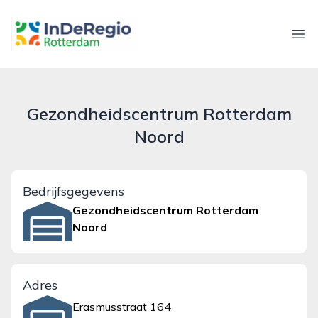
inderegiorotterdam.nl
Ope
Gezondheidscentrum Rotterdam
Noord
Bedrijfsgegevens
Gezondheidscentrum Rotterdam
Noord
Adres
Erasmusstraat 164