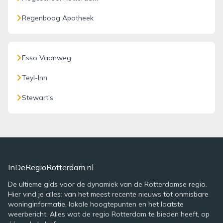
Regenboog Apotheek
Esso Vaanweg
Teyl-Inn
Stewart's
InDeRegioRotterdam.nl
De ultieme gids voor de dynamiek van de Rotterdamse regio.
Hier vind je alles: van het meest recente nieuws tot onmisbare
woninginformatie, lokale hoogtepunten en het laatste
weerbericht. Alles wat de regio Rotterdam te bieden heeft, op