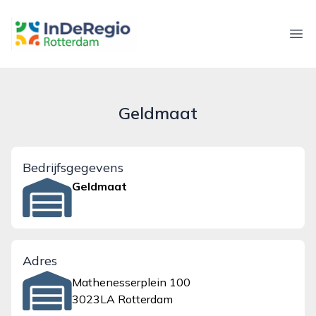
inderegiorotterdam.nl
Ope
Geldmaat
Bedrijfsgegevens
Geldmaat
Adres
Mathenesserplein 100
3023LA Rotterdam