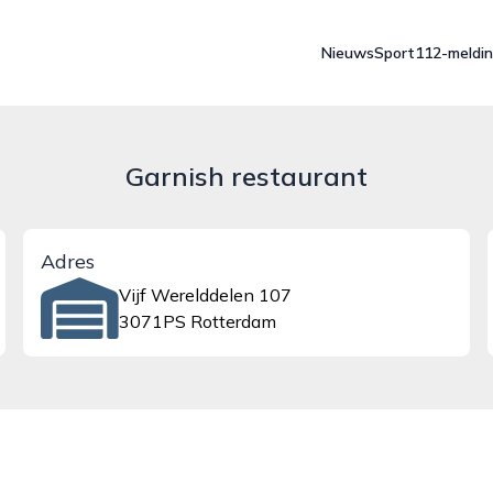
Nieuws
Sport
112-meldi
Garnish restaurant
Adres
Vijf Werelddelen 107
3071PS Rotterdam