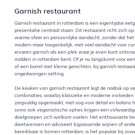
Garnish restaurant
Garnish restaurant in rotterdam is een eigentijdse eetgelegenheid waar pure smaken en zorgvuldige
presentatie centraal staan. Dit restaurant richt zich 
warme sfeer en persoonlijke aandacht, zonder dat het f
modern maar toegankelijk, met veel aandacht voor comf
ervaren garnish als een plek waar je even kunt ontsnap
midden in rotterdam bent. Of je nu langskomt voor ee
of een borrel met kleine gerechten, bij garnish restaur
ongedwongen setting.
De keuken van garnish restaurant legt de nadruk op seizoensgebonden ingrediënten en creatieve
combinaties, waarbij klassieke en moderne invloede
zorgvuldig opgemaakt, met oog voor detail en balans t
soms ook veganistische opties krijgen een volwaardig
doelgroepen zich welkom voelen. Het enthousiaste t
dieetwensen en adviseert bijpassende wijnen of ande
bereikbaar is binnen rotterdam, is het populair bij z